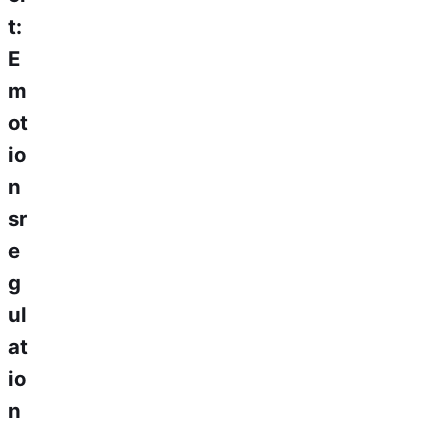
t:
E
m
ot
io
n
sr
e
g
ul
at
io
n