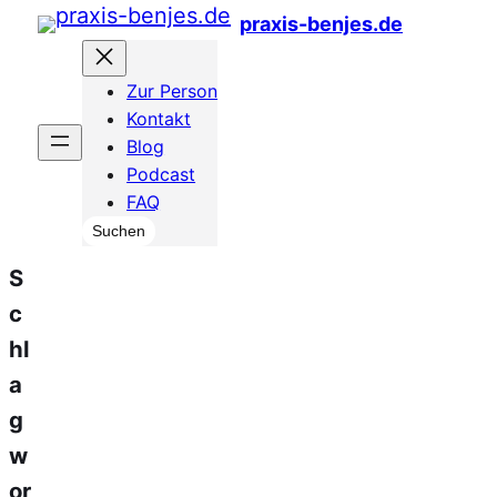
Zum
praxis-benjes.de
Inhalt
Zur Person
springen
Kontakt
Blog
Podcast
FAQ
Suchen
Suchen
S
c
hl
a
g
w
or