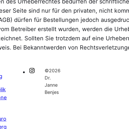
n des Urheberrechtes bedürfen der schriftlich
eser Seite sind nur für den privaten, nicht ko
GB) dürfen für Bestellungen jedoch ausgedruc
 vom Betreiber erstellt wurden, werden die Urh
nzeichnet. Sollten Sie trotzdem auf eine Urheb
eis. Bei Bekanntwerden von Rechtsverletzunge
©2026
I
g
Dr.
n
Janne
lik
s
Benjes
one
t
a
g
uro
r
erg