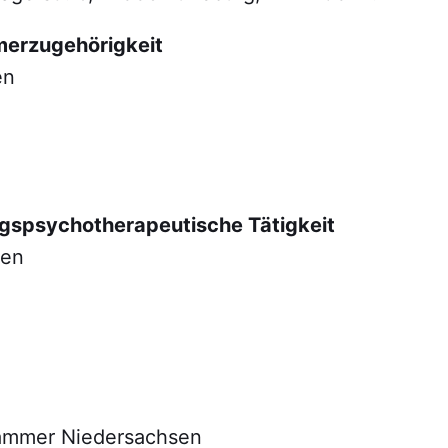
erzugehörigkeit
en
agspsychotherapeutische Tätigkeit
sen
ammer Niedersachsen