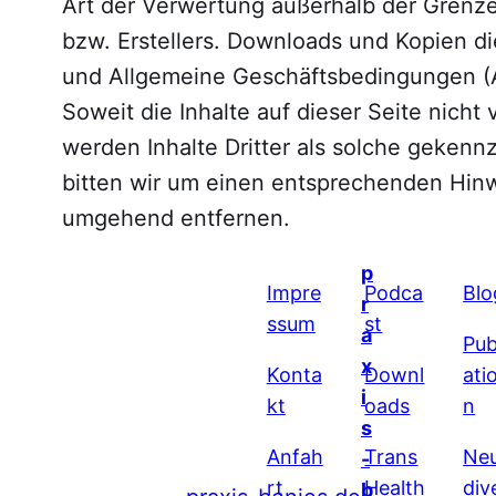
Art der Verwertung außerhalb der Grenze
bzw. Erstellers. Downloads und Kopien di
und Allgemeine Geschäftsbedingungen (A
Soweit die Inhalte auf dieser Seite nicht
werden Inhalte Dritter als solche geken
bitten wir um einen entsprechenden Hinw
umgehend entfernen.
p
Impre
Podca
Blo
r
ssum
st
a
Pub
x
Konta
Downl
ati
i
kt
oads
n
s
Anfah
Trans
Ne
-
rt
Health
div
b