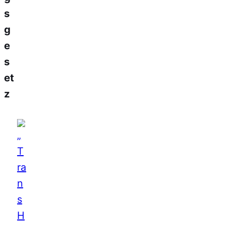
s
g
e
s
et
z