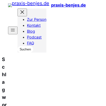
Zum
praxis-benjes.de
Inhalt
Zur Person
springen
Kontakt
Blog
Podcast
FAQ
Suchen
Suchen
S
c
hl
a
g
w
or